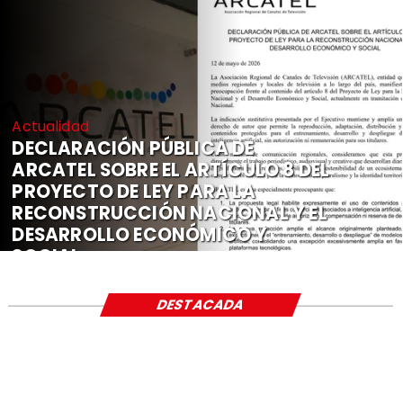
Actualidad
DECLARACIÓN PÚBLICA DE
ARCATEL SOBRE EL ARTÍCULO 8 DEL
PROYECTO DE LEY PARA LA
RECONSTRUCCIÓN NACIONAL Y EL
DESARROLLO ECONÓMICO Y
SOCIAL
DESTACADA