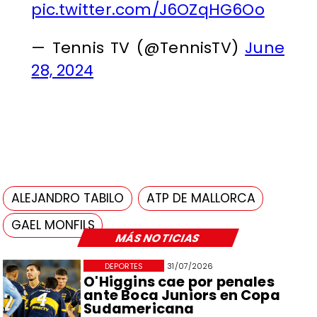
pic.twitter.com/J6OZqHG6Oo
— Tennis TV (@TennisTV)
June
28, 2024
ALEJANDRO TABILO
ATP DE MALLORCA
GAEL MONFILS
MÁS NOTICIAS
DEPORTES
31/07/2026
O'Higgins cae por penales
ante Boca Juniors en Copa
Sudamericana