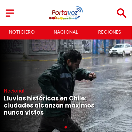
NOTICIERO
NACIONAL
REGIONES
Nacional
Lluvias históricas en Chile:
ciudades alcanzan máximos
nunca vistos