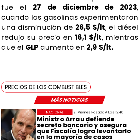
fue el
27 de diciembre de 2023
,
cuando las gasolinas experimentaron
una disminución de
26,5 $/lt
, el diésel
redujo su precio en
16,1 $/lt
, mientras
que el
GLP
aumentó en
2,9 $/lt.
PRECIOS DE LOS COMBUSTIBLES
MÁS NOTICIAS
NACIONAL
El Viernes Pasado A Las 12:40
Ministro Arrau defiende
secreto bancario y asegura
que Fiscalía logra levantarlo
en la mayoría de casos