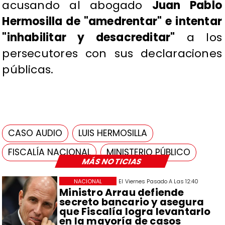
acusando al abogado
Juan Pablo
Hermosilla de "amedrentar" e intentar
"inhabilitar y desacreditar"
a los
persecutores con sus declaraciones
públicas.
CASO AUDIO
LUIS HERMOSILLA
FISCALÍA NACIONAL
MINISTERIO PÚBLICO
MÁS NOTICIAS
NACIONAL
El Viernes Pasado A Las 12:40
Ministro Arrau defiende
secreto bancario y asegura
que Fiscalía logra levantarlo
en la mayoría de casos