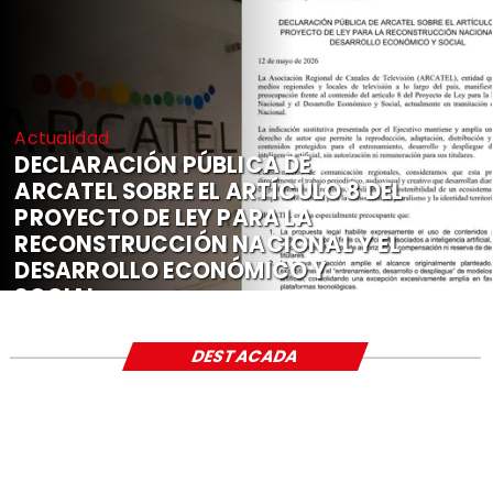
Actualidad
DECLARACIÓN PÚBLICA DE
ARCATEL SOBRE EL ARTÍCULO 8 DEL
PROYECTO DE LEY PARA LA
RECONSTRUCCIÓN NACIONAL Y EL
DESARROLLO ECONÓMICO Y
SOCIAL
DESTACADA