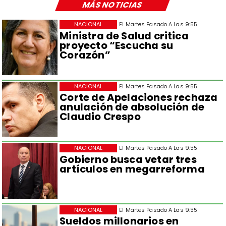
MÁS NOTICIAS
NACIONAL
El Martes Pasado A Las 9:55
Ministra de Salud critica
proyecto “Escucha su
Corazón”
NACIONAL
El Martes Pasado A Las 9:55
Corte de Apelaciones rechaza
anulación de absolución de
Claudio Crespo
NACIONAL
El Martes Pasado A Las 9:55
Gobierno busca vetar tres
artículos en megarreforma
NACIONAL
El Martes Pasado A Las 9:55
Sueldos millonarios en