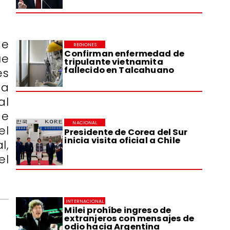
de
REGIONES
Confirman enfermedad de
ue
tripulante vietnamita
fallecido en Talcahuano
es
ta
al
de
NACIONAL
el
Presidente de Corea del Sur
inicia visita oficial a Chile
l,
el
INTERNACIONAL
Milei prohíbe ingreso de
extranjeros con mensajes de
odio hacia Argentina