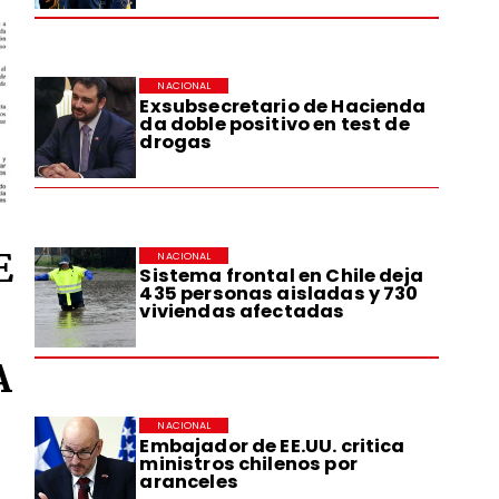
NACIONAL
Exsubsecretario de Hacienda
da doble positivo en test de
drogas
E
NACIONAL
Sistema frontal en Chile deja
435 personas aisladas y 730
viviendas afectadas
A
NACIONAL
Embajador de EE.UU. critica
ministros chilenos por
aranceles