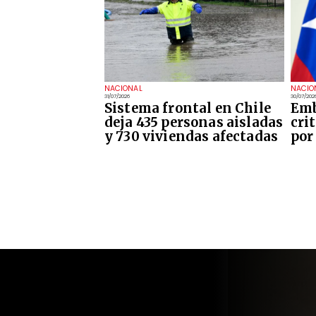
NACIONAL
NACIO
31/07/2026
30/07/202
Sistema frontal en Chile
Emb
deja 435 personas aisladas
cri
y 730 viviendas afectadas
por