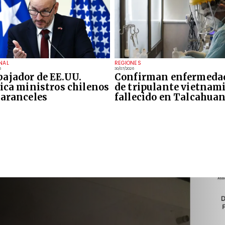
NAL
REGIONES
6
30/07/2026
ajador de EE.UU.
Confirman enfermeda
tica ministros chilenos
de tripulante vietnam
 aranceles
fallecido en Talcahua