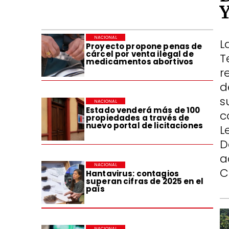
NACIONAL
L
Proyecto propone penas de
cárcel por venta ilegal de
T
medicamentos abortivos
r
d
s
NACIONAL
Estado venderá más de 100
c
propiedades a través de
nuevo portal de licitaciones
L
D
a
NACIONAL
C
Hantavirus: contagios
superan cifras de 2025 en el
país
NACIONAL