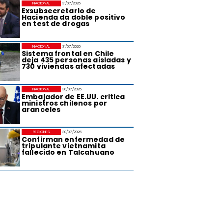
NACIONAL
31/07/2026
Exsubsecretario de
Hacienda da doble positivo
en test de drogas
NACIONAL
31/07/2026
Sistema frontal en Chile
deja 435 personas aisladas y
730 viviendas afectadas
NACIONAL
30/07/2026
Embajador de EE.UU. critica
ministros chilenos por
aranceles
REGIONES
30/07/2026
Confirman enfermedad de
tripulante vietnamita
fallecido en Talcahuano