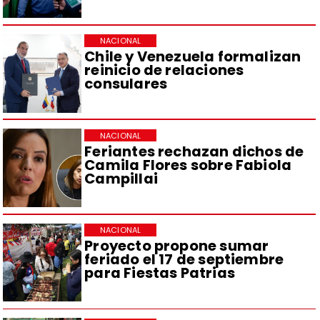
NACIONAL
Chile y Venezuela formalizan
reinicio de relaciones
consulares
NACIONAL
Feriantes rechazan dichos de
Camila Flores sobre Fabiola
Campillai
NACIONAL
Proyecto propone sumar
feriado el 17 de septiembre
para Fiestas Patrias