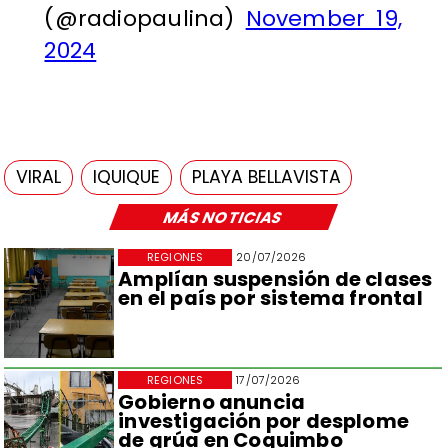
(@radiopaulina)
November 19,
2024
VIRAL
IQUIQUE
PLAYA BELLAVISTA
MÁS NOTICIAS
REGIONES
20/07/2026
Amplían suspensión de clases
en el país por sistema frontal
REGIONES
17/07/2026
Gobierno anuncia
investigación por desplome
de grúa en Coquimbo