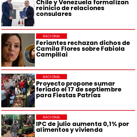
Chile y Venezuela formalizan
reinicio de relaciones
consulares
NACIONAL
Feriantes rechazan dichos de
Camila Flores sobre Fabiola
Campillai
NACIONAL
Proyecto propone sumar
feriado el 17 de septiembre
para Fiestas Patrias
NACIONAL
IPC de julio aumenta 0,1% por
alimentos y vivienda