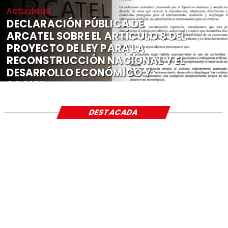
Actualidad
DECLARACIÓN PÚBLICA DE
ARCATEL SOBRE EL ARTÍCULO 8 DEL
PROYECTO DE LEY PARA LA
RECONSTRUCCIÓN NACIONAL Y EL
DESARROLLO ECONÓMICO Y
SOCIAL
DESTACADA