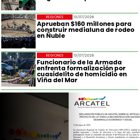
REGIONES
13/07/2026
Aprueban $160 millones para
construir medialuna de rodeo
en Ñuble
REGIONES
13/07/2026
Funcionario de la Armada
enfrenta formalización por
cuasidelito de homicidio en
Viña del Mar