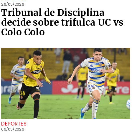
26/05/2026
Tribunal de Disciplina
decide sobre trifulca UC vs
Colo Colo
DEPORTES
06/05/2026