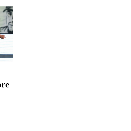
n
bre