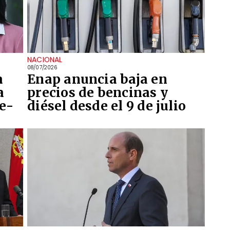
NACIONAL
08/07/2026
a
Enap anuncia baja en
a
precios de bencinas y
le-
diésel desde el 9 de julio