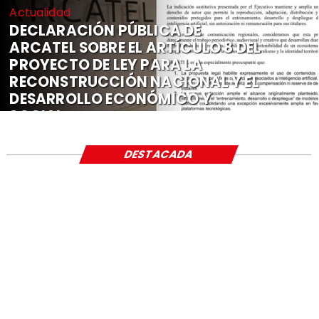
Actualidad
DECLARACIÓN PÚBLICA DE
ARCATEL SOBRE EL ARTÍCULO 8 DEL
PROYECTO DE LEY PARA LA
RECONSTRUCCIÓN NACIONAL Y EL
DESARROLLO ECONÓMICO Y
SOCIAL
DESTACADA