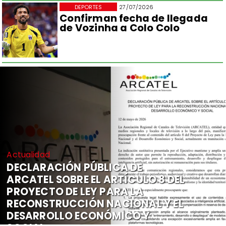
DEPORTES
27/07/2026
Confirman fecha de llegada
de Vozinha a Colo Colo
Actualidad
DECLARACIÓN PÚBLICA DE
ARCATEL SOBRE EL ARTÍCULO 8 DEL
PROYECTO DE LEY PARA LA
RECONSTRUCCIÓN NACIONAL Y EL
DESARROLLO ECONÓMICO Y