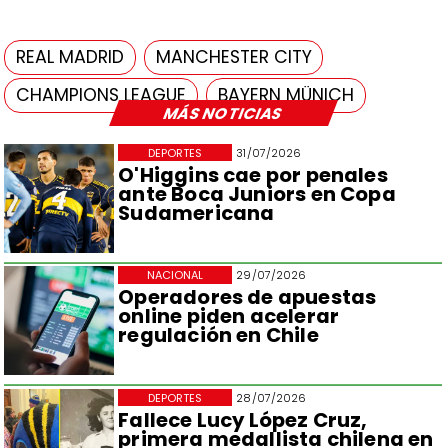
REAL MADRID
MANCHESTER CITY
CHAMPIONS LEAGUE
BAYERN MÜNICH
MÁS NOTICIAS
DEPORTES
31/07/2026
O'Higgins cae por penales
ante Boca Juniors en Copa
Sudamericana
NACIONAL
29/07/2026
Operadores de apuestas
online piden acelerar
regulación en Chile
DEPORTES
28/07/2026
Fallece Lucy López Cruz,
primera medallista chilena en