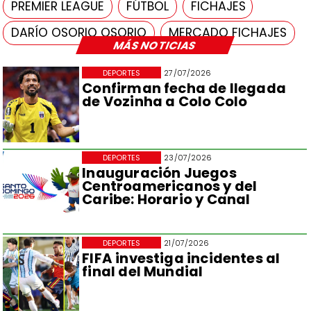
PREMIER LEAGUE
FÚTBOL
FICHAJES
DARÍO OSORIO OSORIO
MERCADO FICHAJES
MÁS NOTICIAS
DEPORTES
27/07/2026
Confirman fecha de llegada
de Vozinha a Colo Colo
DEPORTES
23/07/2026
Inauguración Juegos
Centroamericanos y del
Caribe: Horario y Canal
DEPORTES
21/07/2026
FIFA investiga incidentes al
final del Mundial