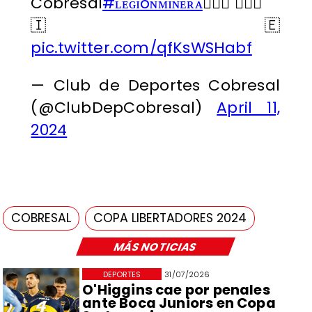
Cobresal
#ʟᴇɢɪóɴᴍɪɴᴇʀᴀ
👷🏽‍♂️👷🏻‍♀️
🇮🇪
pic.twitter.com/qfKsWSHabf
— Club de Deportes Cobresal
(@ClubDepCobresal)
April 11,
2024
COBRESAL
COPA LIBERTADORES 2024
MÁS NOTICIAS
DEPORTES
31/07/2026
O'Higgins cae por penales
ante Boca Juniors en Copa