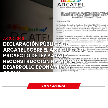
Actualidad
DECLARACIÓN PÚBLICA DE
ARCATEL SOBRE EL ARTÍCULO 8 DEL
PROYECTO DE LEY PARA LA
RECONSTRUCCIÓN NACIONAL Y EL
DESARROLLO ECONÓMICO Y
SOCIAL
DESTACADA