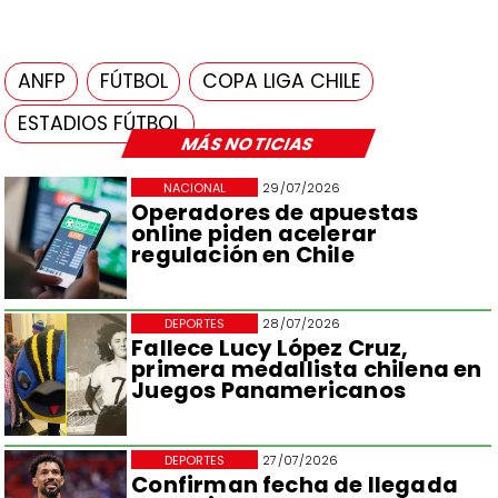
ANFP
FÚTBOL
COPA LIGA CHILE
ESTADIOS FÚTBOL
MÁS NOTICIAS
NACIONAL
29/07/2026
Operadores de apuestas
online piden acelerar
regulación en Chile
DEPORTES
28/07/2026
Fallece Lucy López Cruz,
primera medallista chilena en
Juegos Panamericanos
DEPORTES
27/07/2026
Confirman fecha de llegada