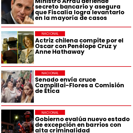
Ministro Arrau defiende
secreto bancario y asegura
que Fiscalía logra levantarlo
en la mayoría de casos
NACIONAL
Actriz chilena compite por el
Oscar con Penélope Cruz y
Anne Hathaway
NACIONAL
Senado envía cruce
Campillai-Flores a Comisión
de Ética
NACIONAL
Gobierno evalúa nuevo estado
de excepción en barrios con
alta criminalidad