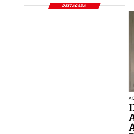
ECONÓMICO Y S
DESTACADA
AC