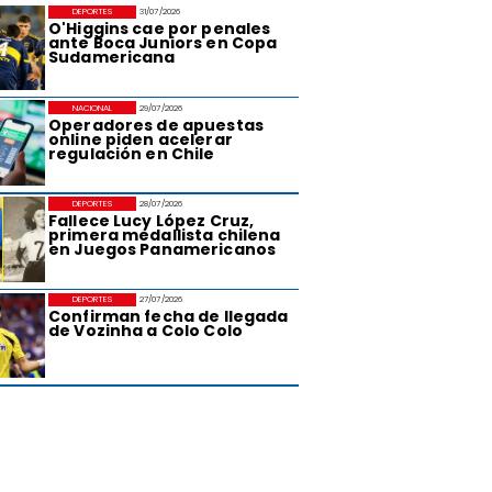
DEPORTES
31/07/2026
O'Higgins cae por penales
ante Boca Juniors en Copa
Sudamericana
NACIONAL
29/07/2026
Operadores de apuestas
online piden acelerar
regulación en Chile
DEPORTES
28/07/2026
Fallece Lucy López Cruz,
primera medallista chilena
en Juegos Panamericanos
DEPORTES
27/07/2026
Confirman fecha de llegada
de Vozinha a Colo Colo