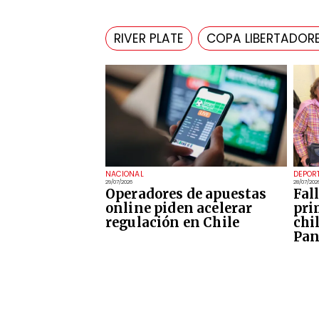
RIVER PLATE
COPA LIBERTADOR
NACIONAL
DEPOR
29/07/2026
28/07/202
Operadores de apuestas
Fal
online piden acelerar
pri
regulación en Chile
chi
Pan