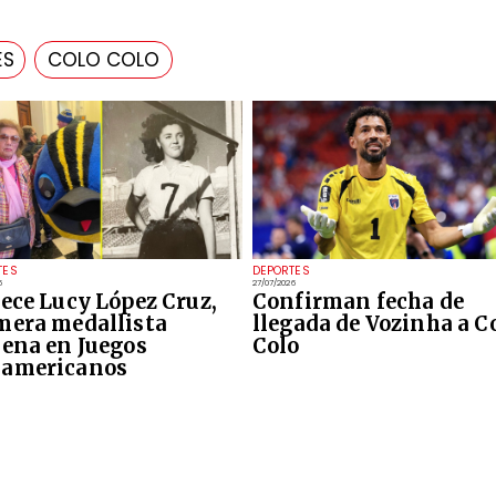
ES
COLO COLO
TES
DEPORTES
6
27/07/2026
lece Lucy López Cruz,
Confirman fecha de
mera medallista
llegada de Vozinha a C
lena en Juegos
Colo
americanos