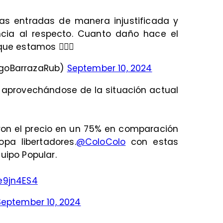
as entradas de manera injustificada y
cia al respecto. Cuanto daño hace el
ue estamos 🤦🏻‍♂️
egoBarrazaRub)
September 10, 2024
 aprovechándose de la situación actual
eron el precio en un 75% en comparación
pa libertadores.
@ColoColo
con estas
uipo Popular.
Be9jn4ES4
September 10, 2024