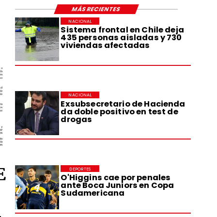
MÁS RECIENTES
NACIONAL
Sistema frontal en Chile deja
435 personas aisladas y 730
viviendas afectadas
NACIONAL
Exsubsecretario de Hacienda
da doble positivo en test de
drogas
E
DEPORTES
O'Higgins cae por penales
ante Boca Juniors en Copa
Sudamericana