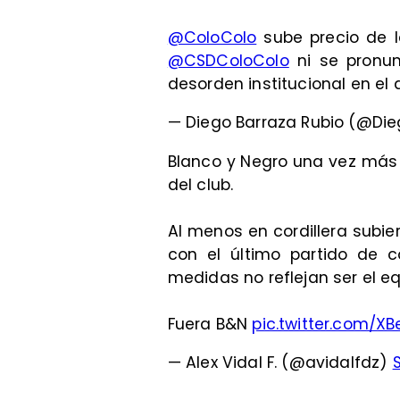
@ColoColo
sube precio de l
@CSDColoColo
ni se pronun
desorden institucional en el q
— Diego Barraza Rubio (@Di
Blanco y Negro una vez más
del club.
Al menos en cordillera subi
con el último partido de co
medidas no reflejan ser el eq
Fuera B&N
pic.twitter.com/X
— Alex Vidal F. (@avidalfdz)