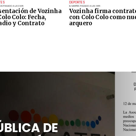
TES
DEPORTES
LES PASADO A LAS 9:35
EL MARTES PASADO A LAS 9:55
sentación de Vozinha
Vozinha firma contrat
Colo Colo: Fecha,
con Colo Colo como nu
adio y Contrato
arquero
BLICA DE