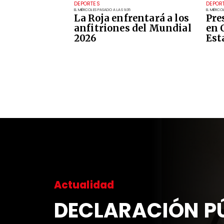
DEPORTES
DEPOR
EL MIÉRCOLES PASADO A LAS 9:35
EL MIÉRCO
La Roja enfrentará a los
Pre
anfitriones del Mundial
en 
2026
Est
Actualidad
DECLARACIÓN PÚ