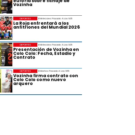
euforia sobre fichaje de
Vozinha
DEPORTES
El Miércoles Pasado A Las 9:35
La Roja enfrentará a los
anfitriones del Mundial 2026
DEPORTES
El Miércoles Pasado A Las 9:35
Presentación de Vozinha en
Colo Colo: Fecha, Estadio y
Contrato
DEPORTES
El Martes Pasado A Las 9:55
Vozinha firma contrato con
Colo Colo como nuevo
arquero