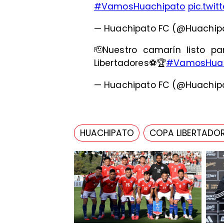
#VamosHuachipato
pic.twi
— Huachipato FC (@Huachip
🫡Nuestro camarín listo 
Libertadores⚽️🏆
#VamosHuac
— Huachipato FC (@Huachip
HUACHIPATO
COPA LIBERTADO