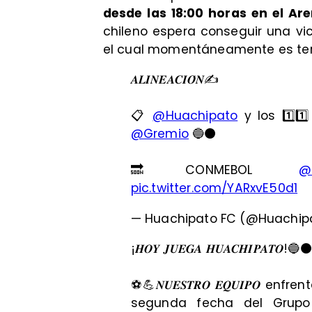
desde las 18:00 horas en el Ar
chileno espera conseguir una vic
el cual momentáneamente es ter
𝑨𝑳𝑰𝑵𝑬𝑨𝑪𝑰𝑶́𝑵✍️
📋
@Huachipato
y los 1️⃣1️
@Gremio
🔵⚫️
🔜CONMEBOL
@
pic.twitter.com/YARxvE50d1
— Huachipato FC (@Huachip
¡𝑯𝑶𝒀 𝑱𝑼𝑬𝑮𝑨 𝑯𝑼𝑨𝑪𝑯𝑰𝑷𝑨𝑻𝑶!🔵⚫️
⚽️💪𝑵𝑼𝑬𝑺𝑻𝑹𝑶 𝑬𝑸𝑼𝑰𝑷𝑶 
segunda fecha del Grupo