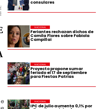
consulares
E
NACIONAL
Feriantes rechazan dichos de
Camila Flores sobre Fabiola
Campillai
A
NACIONAL
Proyecto propone sumar
feriado el 17 de septiembre
para Fiestas Patrias
de
NACIONAL
IPC de julio aumenta 0,1% por
ue