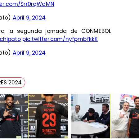
tter.com/Srr0rqWdMN
ato)
April 9, 2024
para la segunda jornada de CONMEBOL
hipato
pic.twitter.com/nyfpmbfkkK
ato)
April 9, 2024
RES 2024