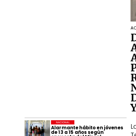
AC
NACIONAL
L
Alarmante hábito en jóvenes
de 13 a 15 años según
T