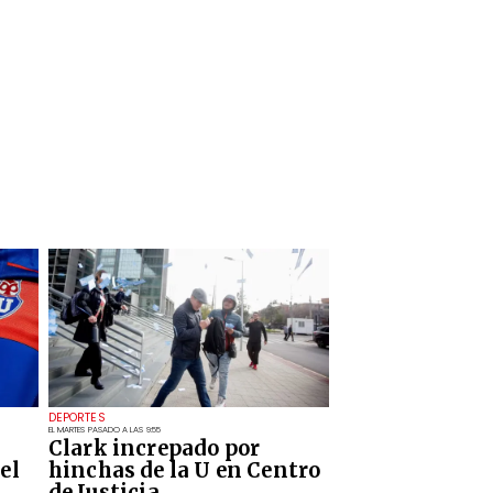
DEPORTES
EL MARTES PASADO A LAS 9:55
Clark increpado por
el
hinchas de la U en Centro
de Justicia