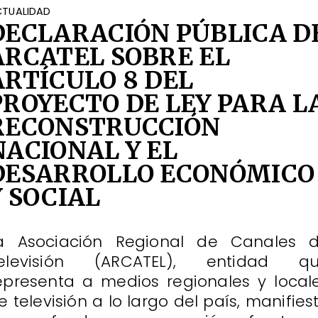
TUALIDAD
DECLARACIÓN PÚBLICA D
ARCATEL SOBRE EL
ARTÍCULO 8 DEL
PROYECTO DE LEY PARA L
RECONSTRUCCIÓN
NACIONAL Y EL
DESARROLLO ECONÓMICO
Y SOCIAL
a Asociación Regional de Canales 
elevisión (ARCATEL), entidad q
epresenta a medios regionales y local
e televisión a lo largo del país, manifies