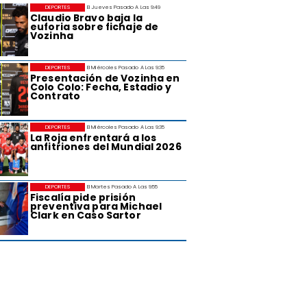
DEPORTES
El Jueves Pasado A Las 9:49
Claudio Bravo baja la
euforia sobre fichaje de
Vozinha
DEPORTES
El Miércoles Pasado A Las 9:35
Presentación de Vozinha en
Colo Colo: Fecha, Estadio y
Contrato
DEPORTES
El Miércoles Pasado A Las 9:35
La Roja enfrentará a los
anfitriones del Mundial 2026
DEPORTES
El Martes Pasado A Las 9:55
Fiscalía pide prisión
preventiva para Michael
Clark en Caso Sartor