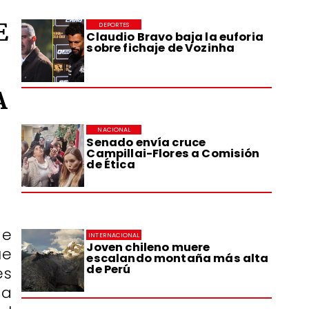
E
DEPORTES
Claudio Bravo baja la euforia
sobre fichaje de Vozinha
A
NACIONAL
Senado envía cruce
Campillai-Flores a Comisión
de Ética
de
INTERNACIONAL
Joven chileno muere
ue
escalando montaña más alta
de Perú
es
ta