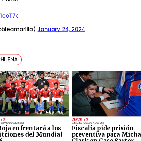
d1eoT7k
dobleamarilla)
January 24, 2024
HILENA
TES
DEPORTES
LES PASADO A LAS 9:35
EL MARTES PASADO A LAS 9:55
Roja enfrentará a los
Fiscalía pide prisión
itriones del Mundial
preventiva para Micha
6
Clark en Caso Sartor