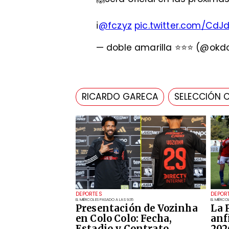
ℹ️
@fczyz
pic.twitter.com/CdJ
— doble amarilla ⭐️⭐️⭐️ (@ok
RICARDO GARECA
SELECCIÓN C
DEPORTES
DEPOR
EL MIÉRCOLES PASADO A LAS 9:35
EL MIÉRCO
Presentación de Vozinha
La 
en Colo Colo: Fecha,
anf
Estadio y Contrato
202