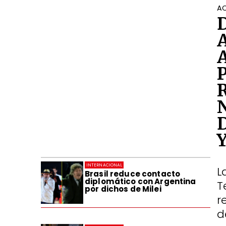
AC
INTERNACIONAL
L
Brasil reduce contacto
diplomático con Argentina
T
por dichos de Milei
r
d