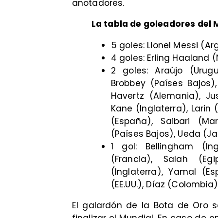
anotadores.
La tabla de goleadores del 
5 goles: Lionel Messi (Ar
4 goles: Erling Haaland 
2 goles: Araújo (Urugu
Brobbey (Países Bajos),
Havertz (Alemania), J
Kane (Inglaterra), Lari
(España), Saibari (Mar
(Países Bajos), Ueda (Jap
1 gol: Bellingham (Ing
(Francia), Salah (Eg
(Inglaterra), Yamal (E
(EE.UU.), Díaz (Colombia
El galardón de la Bota de Oro 