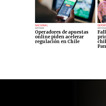
NACIONAL
DEPOR
29/07/2026
28/07/202
Operadores de apuestas
Fal
online piden acelerar
pri
regulación en Chile
chi
Pan