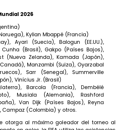
Mundial 2026
gentina)
(Noruega), Kylian Mbappé (Francia)
ay), Ayari (Suecia), Balogun (EE.UU.),
 Cunha (Brasil), Gakpo (Países Bajos),
ust (Nueva Zelanda), Kamada (Japón),
n (Canadá), Manzambi (Suiza), Oyarzabal
ruecos), Sarr (Senegal), Summerville
ón), Vinícius Jr. (Brasil)
laterra), Barcola (Francia), Dembélé
ipto), Musiala (Alemania), Rashford
spaña), Van Dijk (Países Bajos), Reyna
), Campaz (Colombia) y otros.
se otorga al máximo goleador del torneo al