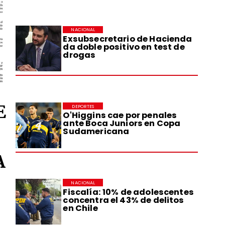
NACIONAL
Exsubsecretario de Hacienda
da doble positivo en test de
drogas
E
DEPORTES
O'Higgins cae por penales
ante Boca Juniors en Copa
Sudamericana
A
NACIONAL
Fiscalía: 10% de adolescentes
concentra el 43% de delitos
en Chile