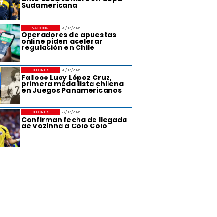
Sudamericana
NACIONAL
29/07/2026
Operadores de apuestas
online piden acelerar
regulación en Chile
DEPORTES
28/07/2026
Fallece Lucy López Cruz,
primera medallista chilena
en Juegos Panamericanos
DEPORTES
27/07/2026
Confirman fecha de llegada
de Vozinha a Colo Colo