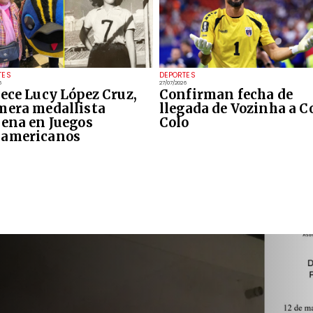
TES
DEPORTES
6
27/07/2026
lece Lucy López Cruz,
Confirman fecha de
mera medallista
llegada de Vozinha a C
lena en Juegos
Colo
americanos