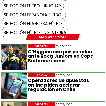
SELECCIÓN FÚTBOL URUGUAY
SELECCIÓN ESPAÑOLA FÚTBOL
SELECCIÓN FRANCESA FÚTBOL
SELECCIÓN FÚTBOL INGLATERRA
MÁS NOTICIAS
DEPORTES
31/07/2026
O'Higgins cae por penales
ante Boca Juniors en Copa
Sudamericana
NACIONAL
29/07/2026
Operadores de apuestas
online piden acelerar
regulación en Chile
DEPORTES
28/07/2026