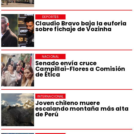
DEPORTES
Claudio Bravo baja la euforia
sobre fichaje de Vozinha
NACIONAL
Senado envía cruce
Campillai-Flores a Comisión
de Ética
INTERNACIONAL
Joven chileno muere
escalando montaña más alta
de Perú