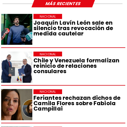
MÁS RECIENTES
NACIONAL
Joaquín Lavín León sale en
silencio tras revocación de
medida cautelar
NACIONAL
Chile y Venezuela formalizan
reinicio de relaciones
consulares
NACIONAL
Feriantes rechazan dichos de
Camila Flores sobre Fabiola
Campillai