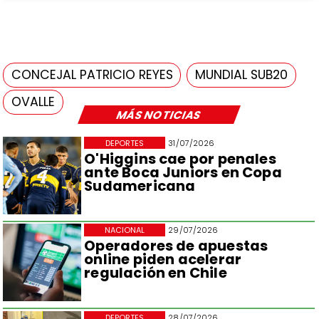
CONCEJAL PATRICIO REYES
MUNDIAL SUB20
OVALLE
MÁS NOTICIAS
DEPORTES
31/07/2026
O'Higgins cae por penales
ante Boca Juniors en Copa
Sudamericana
NACIONAL
29/07/2026
Operadores de apuestas
online piden acelerar
regulación en Chile
DEPORTES
28/07/2026