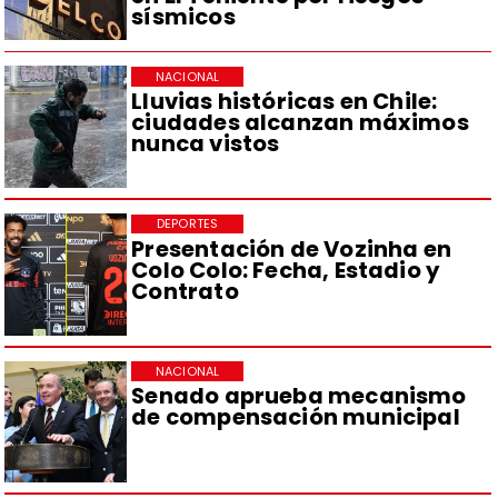
sísmicos
NACIONAL
Lluvias históricas en Chile:
ciudades alcanzan máximos
nunca vistos
DEPORTES
Presentación de Vozinha en
Colo Colo: Fecha, Estadio y
Contrato
NACIONAL
Senado aprueba mecanismo
de compensación municipal