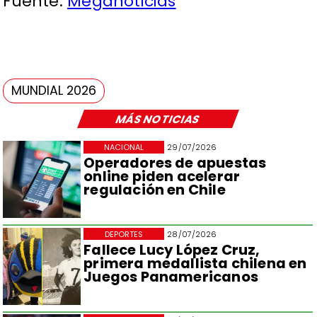
Fuente:
Meganoticias
MUNDIAL 2026
MÁS NOTICIAS
NACIONAL
29/07/2026
Operadores de apuestas
online piden acelerar
regulación en Chile
DEPORTES
28/07/2026
Fallece Lucy López Cruz,
primera medallista chilena en
Juegos Panamericanos