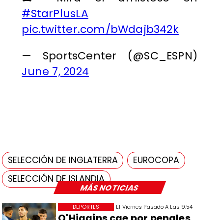
#StarPlusLA
pic.twitter.com/bWdajb342k
— SportsCenter (@SC_ESPN)
June 7, 2024
SELECCIÓN DE INGLATERRA
EUROCOPA
SELECCIÓN DE ISLANDIA
MÁS NOTICIAS
DEPORTES
El Viernes Pasado A Las 9:54
O'Higgins cae por penales