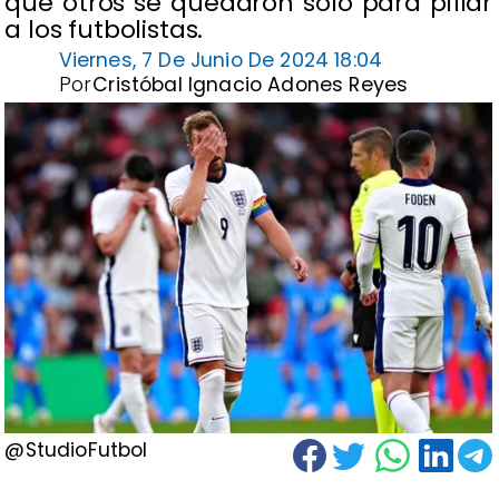
que otros se quedaron solo para pifiar
a los futbolistas.
Viernes, 7 De Junio De 2024 18:04
Por
Cristóbal Ignacio Adones Reyes
@StudioFutbol