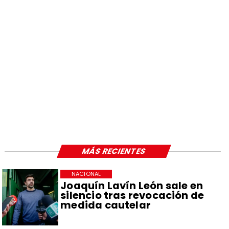
MÁS RECIENTES
NACIONAL
Joaquín Lavín León sale en
silencio tras revocación de
medida cautelar