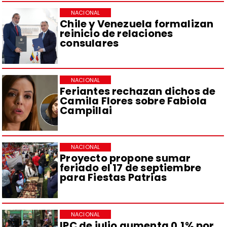
NACIONAL
Chile y Venezuela formalizan
reinicio de relaciones
consulares
NACIONAL
Feriantes rechazan dichos de
Camila Flores sobre Fabiola
Campillai
NACIONAL
Proyecto propone sumar
feriado el 17 de septiembre
para Fiestas Patrias
NACIONAL
IPC de julio aumenta 0,1% por