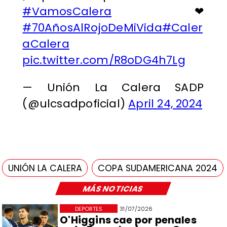
#VamosCalera
❤
#70AñosAlRojoDeMiVida
#Caler
aCalera
pic.twitter.com/R8oDG4h7Lg
— Unión La Calera SADP
(@ulcsadpoficial)
April 24, 2024
UNIÓN LA CALERA
COPA SUDAMERICANA 2024
MÁS NOTICIAS
DEPORTES
31/07/2026
O'Higgins cae por penales