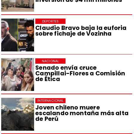
DEPORTES
Claudio Bravo baja la euforia
sobre fichaje de Vozinha
NACIONAL
Senado envía cruce
Campillai-Flores a Comisión
de Ética
INTERNACIONAL
Joven chileno muere
escalando montaña más alta
de Perú