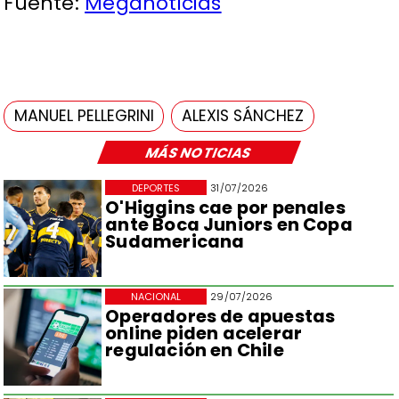
Fuente:
Meganoticias
MANUEL PELLEGRINI
ALEXIS SÁNCHEZ
MÁS NOTICIAS
DEPORTES
31/07/2026
O'Higgins cae por penales
ante Boca Juniors en Copa
Sudamericana
NACIONAL
29/07/2026
Operadores de apuestas
online piden acelerar
regulación en Chile