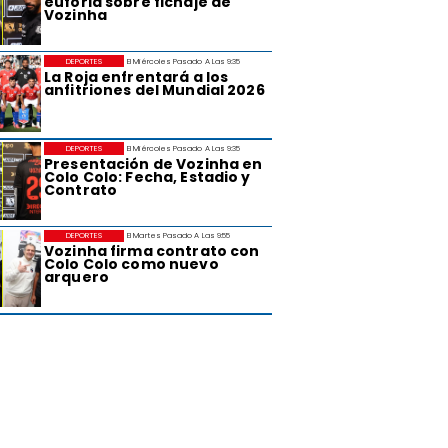
euforia sobre fichaje de
Vozinha
DEPORTES
El Miércoles Pasado A Las 9:35
La Roja enfrentará a los
anfitriones del Mundial 2026
DEPORTES
El Miércoles Pasado A Las 9:35
Presentación de Vozinha en
Colo Colo: Fecha, Estadio y
Contrato
DEPORTES
El Martes Pasado A Las 9:55
Vozinha firma contrato con
Colo Colo como nuevo
arquero