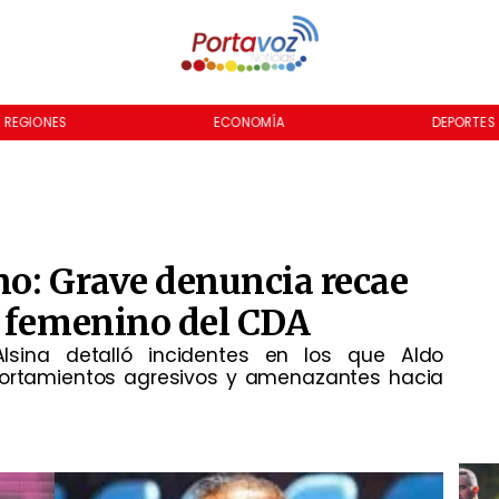
REGIONES
ECONOMÍA
DEPORTES
no: Grave denuncia recae
o femenino del CDA
lsina detalló incidentes en los que Aldo
rtamientos agresivos y amenazantes hacia