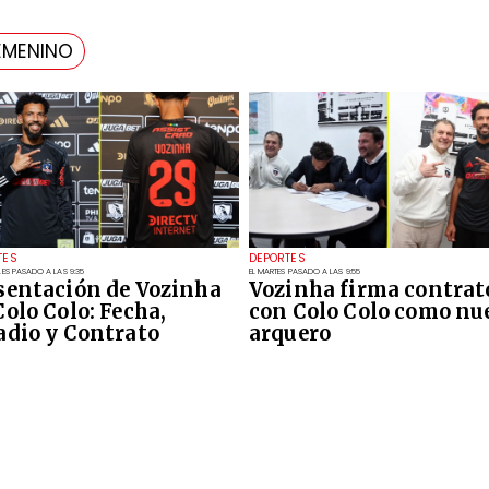
EMENINO
TES
DEPORTES
LES PASADO A LAS 9:35
EL MARTES PASADO A LAS 9:55
sentación de Vozinha
Vozinha firma contrat
Colo Colo: Fecha,
con Colo Colo como nu
adio y Contrato
arquero