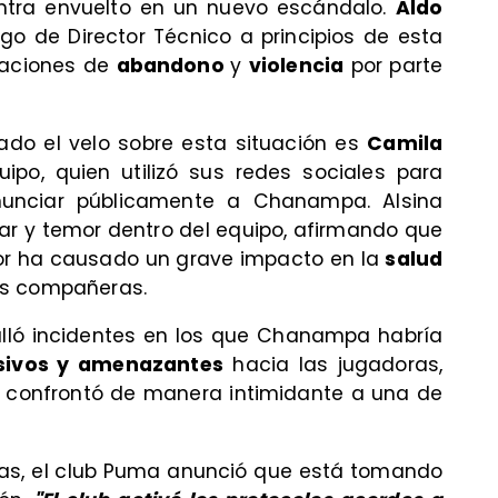
ntra envuelto en un nuevo escándalo.
Aldo
rgo de Director Técnico a principios de esta
saciones de
abandono
y
violencia
por parte
ado el velo sobre esta situación es
Camila
uipo, quien utilizó sus redes sociales para
nunciar públicamente a Chanampa. Alsina
ar y temor dentro del equipo, afirmando que
or ha causado un grave impacto en la
salud
us compañeras.
talló incidentes en los que Chanampa habría
sivos y amenazantes
hacia las jugadoras,
e confrontó de manera intimidante a una de
ias, el club Puma anunció que está tomando