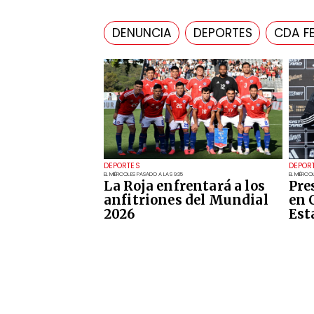
DENUNCIA
DEPORTES
CDA F
DEPORTES
DEPOR
EL MIÉRCOLES PASADO A LAS 9:35
EL MIÉRCO
La Roja enfrentará a los
Pre
anfitriones del Mundial
en 
2026
Est