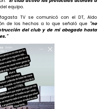
ión.
"El club activó los protocolos acordes a
 del equipo.
ofagasta TV se comunicó con el DT, Aldo
ón de los hechos a lo que señaló que
"no
strucción del club y de mi abogado hasta
es."