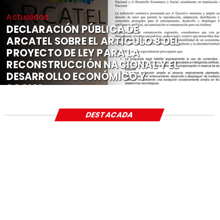
Actualidad
DECLARACIÓN PÚBLICA DE
ARCATEL SOBRE EL ARTÍCULO 8 DEL
PROYECTO DE LEY PARA LA
RECONSTRUCCIÓN NACIONAL Y EL
DESARROLLO ECONÓMICO Y
SOCIAL
DESTACADA