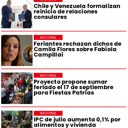
Chile y Venezuela formalizan
reinicio de relaciones
consulares
NACIONAL
Feriantes rechazan dichos de
Camila Flores sobre Fabiola
Campillai
NACIONAL
Proyecto propone sumar
feriado el 17 de septiembre
para Fiestas Patrias
NACIONAL
IPC de julio aumenta 0,1% por
alimentos y vivienda