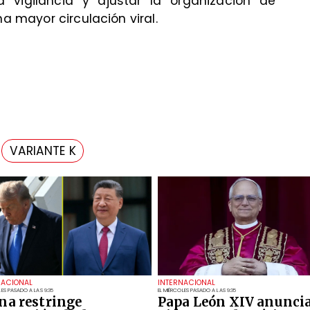
la vigilancia y ajustar la organización de
na mayor circulación viral.
VARIANTE K
NACIONAL
INTERNACIONAL
LES PASADO A LAS 9:35
EL MIÉRCOLES PASADO A LAS 9:35
na restringe
Papa León XIV anunci