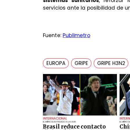
sistemas sanitarios
, reforzar 
servicios ante la posibilidad de u
Fuente:
Publimetro
EUROPA
GRIPE
GRIPE H3N2
INTERNACIONAL
INTER
EL MIÉRCOLES PASADO A LAS 9:35
EL MIÉRCO
Brasil reduce contacto
Chi