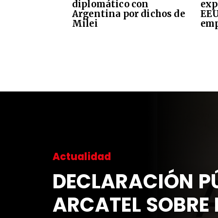
diplomático con
exp
Argentina por dichos de
EEU
Milei
emp
Actualidad
DECLARACIÓN PÚ
ARCATEL SOBRE 