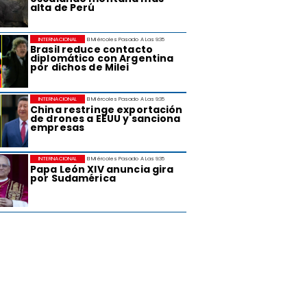
alta de Perú
INTERNACIONAL
El Miércoles Pasado A Las 9:35
Brasil reduce contacto
diplomático con Argentina
por dichos de Milei
INTERNACIONAL
El Miércoles Pasado A Las 9:35
China restringe exportación
de drones a EEUU y sanciona
empresas
INTERNACIONAL
El Miércoles Pasado A Las 9:35
Papa León XIV anuncia gira
por Sudamérica