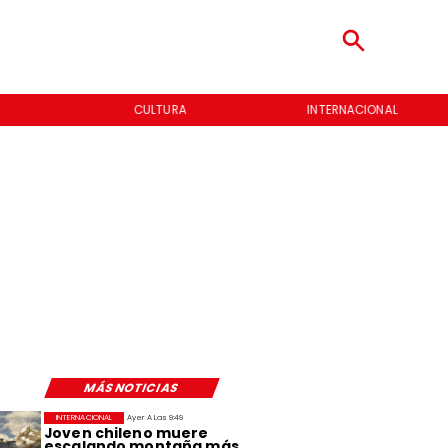
CULTURA
INTERNACIONAL
MÁS NOTICIAS
INTERNACIONAL
Ayer A Las 9:49
Joven chileno muere
escalando montaña más