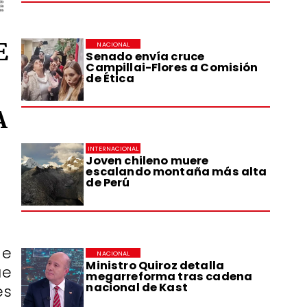
E
NACIONAL
Senado envía cruce
Campillai-Flores a Comisión
de Ética
A
INTERNACIONAL
Joven chileno muere
escalando montaña más alta
de Perú
de
NACIONAL
Ministro Quiroz detalla
ue
megarreforma tras cadena
nacional de Kast
es