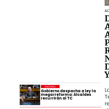
AC
NACIONAL
L
Gobierno despacha a ley la
megarreforma: Alcaldes
T
recurrirán al TC
r