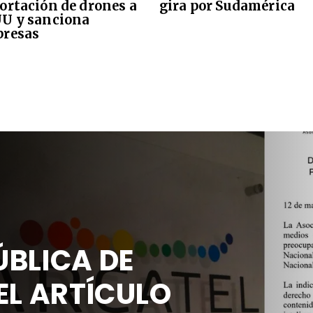
ortación de drones a
gira por Sudamérica
U y sanciona
resas
BLICA DE
EL ARTÍCULO