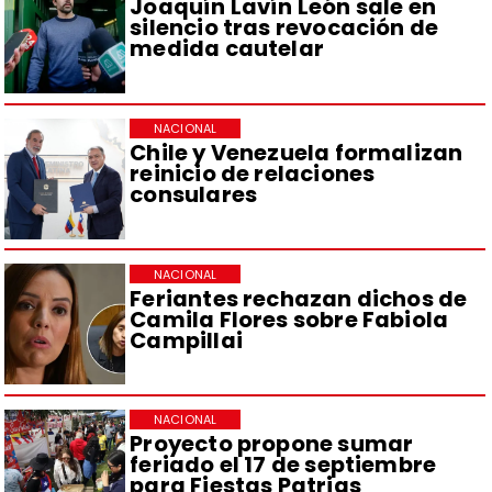
Joaquín Lavín León sale en
silencio tras revocación de
medida cautelar
NACIONAL
Chile y Venezuela formalizan
reinicio de relaciones
consulares
NACIONAL
Feriantes rechazan dichos de
Camila Flores sobre Fabiola
Campillai
NACIONAL
Proyecto propone sumar
feriado el 17 de septiembre
para Fiestas Patrias