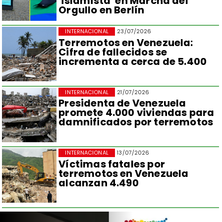
'islamista' en Marcha del
Orgullo en Berlín
INTERNACIONAL
23/07/2026
Terremotos en Venezuela:
Cifra de fallecidos se
incrementa a cerca de 5.400
INTERNACIONAL
21/07/2026
Presidenta de Venezuela
promete 4.000 viviendas para
damnificados por terremotos
INTERNACIONAL
13/07/2026
Víctimas fatales por
terremotos en Venezuela
alcanzan 4.490