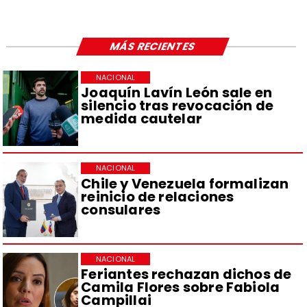
MÁS RECIENTES
NACIONAL
Joaquín Lavín León sale en
silencio tras revocación de
medida cautelar
NACIONAL
Chile y Venezuela formalizan
reinicio de relaciones
consulares
NACIONAL
Feriantes rechazan dichos de
Camila Flores sobre Fabiola
Campillai