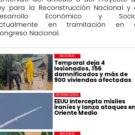
ey para la Reconstrucción Nacional y 
esarrollo Económico y Socia
ctualmente en tramitación en 
ongreso Nacional.
NACIONAL
Temporal deja 4
lesionados, 156
damnificados y más de
900 viviendas afectadas
INTERNACIONAL
EEUU intercepta misiles
iraníes y lanza ataques e
Oriente Medio
NACIONAL