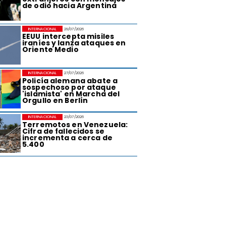
de odio hacia Argentina
INTERNACIONAL
29/07/2026
EEUU intercepta misiles
iraníes y lanza ataques en
Oriente Medio
INTERNACIONAL
27/07/2026
Policía alemana abate a
sospechoso por ataque
'islamista' en Marcha del
Orgullo en Berlín
INTERNACIONAL
23/07/2026
Terremotos en Venezuela:
Cifra de fallecidos se
incrementa a cerca de
5.400