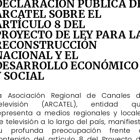
DECLARACIÓN PÚBLICA D
ARCATEL SOBRE EL
ARTÍCULO 8 DEL
PROYECTO DE LEY PARA L
RECONSTRUCCIÓN
NACIONAL Y EL
DESARROLLO ECONÓMICO
Y SOCIAL
a Asociación Regional de Canales 
elevisión (ARCATEL), entidad q
epresenta a medios regionales y local
e televisión a lo largo del país, manifies
u profunda preocupación frente 
ontenido del artículo 8 del Proyecto 