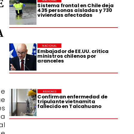
E
NACIONAL
Sistema frontal en Chile deja
435 personas aisladas y 730
viviendas afectadas
A
NACIONAL
Embajador de EE.UU. critica
ministros chilenos por
aranceles
de
REGIONES
Confirman enfermedad de
ue
tripulante vietnamita
fallecido en Talcahuano
es
ta
al
de