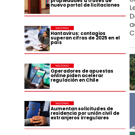
propiedades a través de
nuevo portal de licitaciones
L
D
a
NACIONAL
C
Hantavirus: contagios
superan cifras de 2025 en el
país
NACIONAL
Operadores de apuestas
online piden acelerar
regulación en Chile
NACIONAL
Aumentan solicitudes de
residencia por unión civil de
extranjeros irregulares