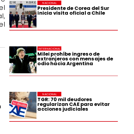
NACIONAL
el
Presidente de Corea del Sur
inicia visita oficial a Chile
l,
el
INTERNACIONAL
Milei prohíbe ingreso de
extranjeros con mensajes de
odio hacia Argentina
NACIONAL
TGR: 70 mil deudores
regularizan CAE para evitar
n
acciones judiciales