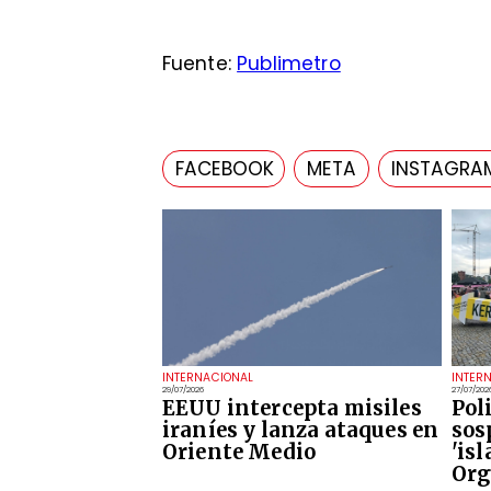
Fuente:
Publimetro
FACEBOOK
META
INSTAGRA
INTERNACIONAL
INTER
29/07/2026
27/07/202
EEUU intercepta misiles
Pol
iraníes y lanza ataques en
sos
Oriente Medio
'is
Org