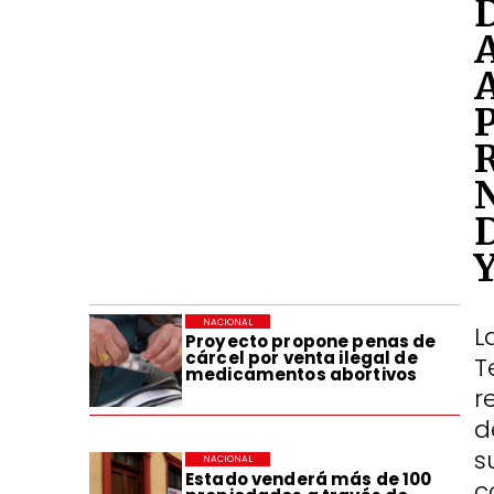
NACIONAL
L
Proyecto propone penas de
cárcel por venta ilegal de
T
medicamentos abortivos
r
d
s
NACIONAL
Estado venderá más de 100
c