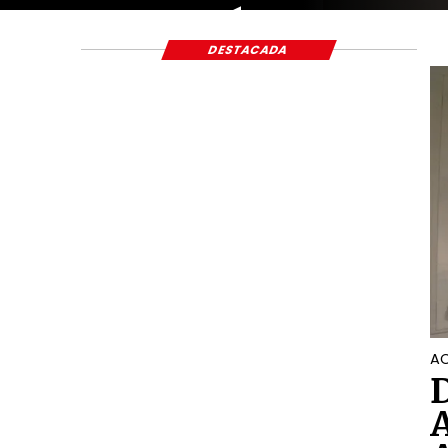
ECONÓMICO Y S
DESTACADA
AC