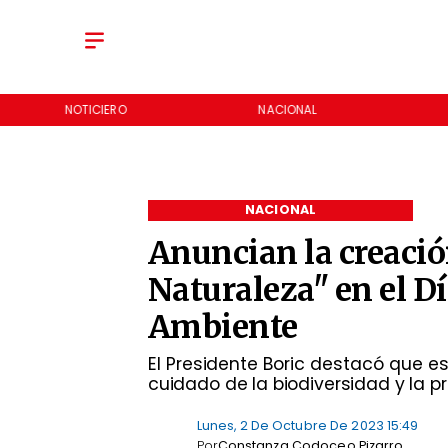
NOTICIERO
NACIONAL
NACIONAL
Anuncian la creación
Naturaleza" en el D
Ambiente
El Presidente Boric destacó que e
cuidado de la biodiversidad y la p
Lunes, 2 De Octubre De 2023 15:49
Por
Constanza Codoceo Pizarro