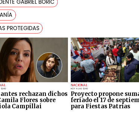
DENTE GABRIEL BORIC
CANÍA
EAS PROTEGIDAS
NAL
NACIONAL
 12:40
HOY A LAS 12:40
iantes rechazan dichos
Proyecto propone sum
Camila Flores sobre
feriado el 17 de septie
iola Campillai
para Fiestas Patrias