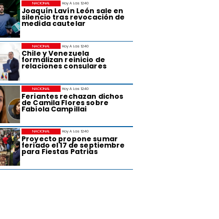
NACIONAL
Hoy A Las 12:40
Joaquín Lavín León sale en
silencio tras revocación de
medida cautelar
NACIONAL
Hoy A Las 12:40
Chile y Venezuela
formalizan reinicio de
relaciones consulares
NACIONAL
Hoy A Las 12:40
Feriantes rechazan dichos
de Camila Flores sobre
Fabiola Campillai
NACIONAL
Hoy A Las 12:40
Proyecto propone sumar
feriado el 17 de septiembre
para Fiestas Patrias