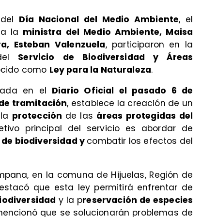
 del
Día Nacional del Medio Ambiente
, el
o a la
ministra del Medio Ambiente, Maisa
ra, Esteban Valenzuela
, participaron en la
 del
Servicio de Biodiversidad y Áreas
ocido como
Ley para la Naturaleza
.
icada en el
Diario Oficial el pasado 6 de
 de tramitación
, establece la creación de un
 la
protección
de las
áreas protegidas del
jetivo principal del servicio es abordar de
 de biodiversidad y
combatir los efectos del
mpana, en la comuna de Hijuelas, Región de
destacó que esta ley permitirá enfrentar de
iodiversidad
y la p
reservación de especies
mencionó que se solucionarán problemas de