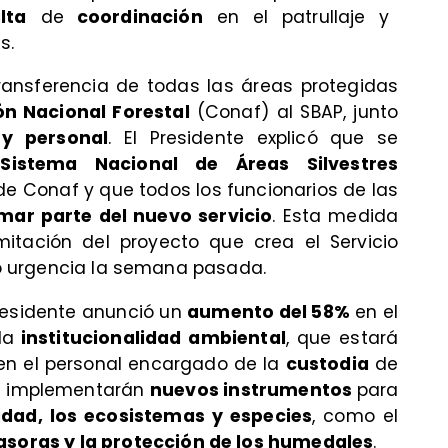
lta
de
coordinación
en el patrullaje y
s.
transferencia de todas las áreas protegidas
n Nacional Forestal
(Conaf) al SBAP, junto
 y personal
. El Presidente explicó que se
l
Sistema Nacional de Áreas Silvestres
de Conaf y que todos los funcionarios de las
mar parte del nuevo servicio
. Esta medida
tación del proyecto que crea el Servicio
dio urgencia la semana pasada.
Presidente anunció un
aumento del 58%
en el
la
institucionalidad ambiental
, que estará
n el personal encargado de la
custodia
de
se implementarán
nuevos instrumentos
para
idad, los ecosistemas y especies
, como el
asoras y la protección de los humedales
.