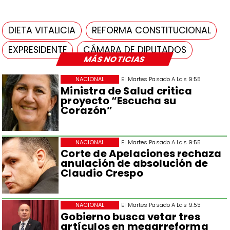
DIETA VITALICIA
REFORMA CONSTITUCIONAL
EXPRESIDENTE
CÁMARA DE DIPUTADOS
MÁS NOTICIAS
NACIONAL
El Martes Pasado A Las 9:55
Ministra de Salud critica
proyecto “Escucha su
Corazón”
NACIONAL
El Martes Pasado A Las 9:55
Corte de Apelaciones rechaza
anulación de absolución de
Claudio Crespo
NACIONAL
El Martes Pasado A Las 9:55
Gobierno busca vetar tres
artículos en megarreforma