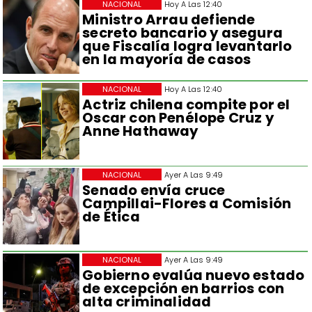
NACIONAL
Hoy A Las 12:40
Ministro Arrau defiende
secreto bancario y asegura
que Fiscalía logra levantarlo
en la mayoría de casos
NACIONAL
Hoy A Las 12:40
Actriz chilena compite por el
Oscar con Penélope Cruz y
Anne Hathaway
NACIONAL
Ayer A Las 9:49
Senado envía cruce
Campillai-Flores a Comisión
de Ética
NACIONAL
Ayer A Las 9:49
Gobierno evalúa nuevo estado
de excepción en barrios con
alta criminalidad