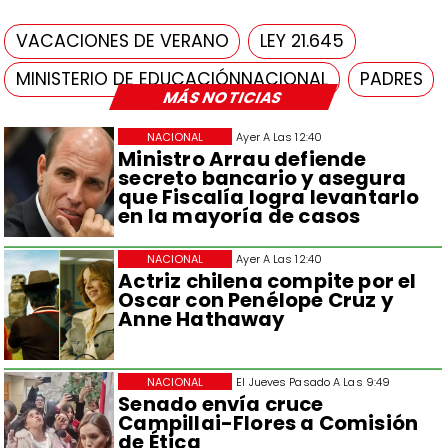
VACACIONES DE VERANO
LEY 21.645
MINISTERIO DE EDUCACIÓNNACIONAL
PADRES
MÁS NOTICIAS
NACIONAL
Ayer A Las 12:40
Ministro Arrau defiende
secreto bancario y asegura
que Fiscalía logra levantarlo
en la mayoría de casos
NACIONAL
Ayer A Las 12:40
Actriz chilena compite por el
Oscar con Penélope Cruz y
Anne Hathaway
NACIONAL
El Jueves Pasado A Las 9:49
Senado envía cruce
Campillai-Flores a Comisión
de Ética