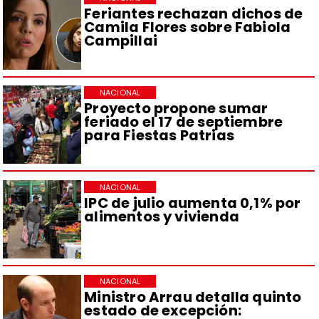
Feriantes rechazan dichos de
Camila Flores sobre Fabiola
Campillai
NACIONAL
Proyecto propone sumar
feriado el 17 de septiembre
para Fiestas Patrias
NACIONAL
IPC de julio aumenta 0,1% por
alimentos y vivienda
NACIONAL
Ministro Arrau detalla quinto
estado de excepción: