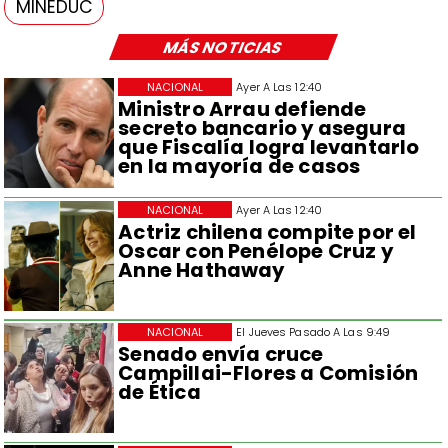
MINEDUC
MÁS NOTICIAS
NACIONAL
Ayer A Las 12:40
Ministro Arrau defiende
secreto bancario y asegura
que Fiscalía logra levantarlo
en la mayoría de casos
NACIONAL
Ayer A Las 12:40
Actriz chilena compite por el
Oscar con Penélope Cruz y
Anne Hathaway
NACIONAL
El Jueves Pasado A Las 9:49
Senado envía cruce
Campillai-Flores a Comisión
de Ética