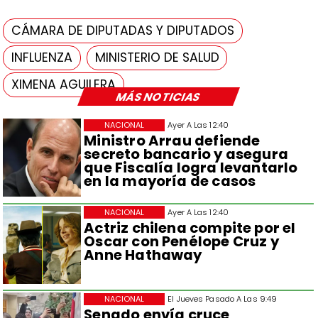
CÁMARA DE DIPUTADAS Y DIPUTADOS
INFLUENZA
MINISTERIO DE SALUD
XIMENA AGUILERA
MÁS NOTICIAS
NACIONAL
Ayer A Las 12:40
Ministro Arrau defiende
secreto bancario y asegura
que Fiscalía logra levantarlo
en la mayoría de casos
NACIONAL
Ayer A Las 12:40
Actriz chilena compite por el
Oscar con Penélope Cruz y
Anne Hathaway
NACIONAL
El Jueves Pasado A Las 9:49
Senado envía cruce