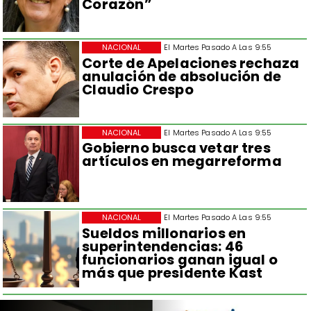
Corazón”
NACIONAL
El Martes Pasado A Las 9:55
Corte de Apelaciones rechaza
anulación de absolución de
Claudio Crespo
NACIONAL
El Martes Pasado A Las 9:55
Gobierno busca vetar tres
artículos en megarreforma
NACIONAL
El Martes Pasado A Las 9:55
Sueldos millonarios en
superintendencias: 46
funcionarios ganan igual o
más que presidente Kast