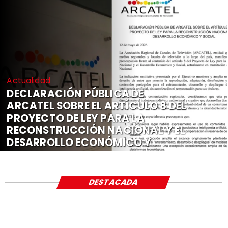
Actualidad
DECLARACIÓN PÚBLICA DE
ARCATEL SOBRE EL ARTÍCULO 8 DEL
PROYECTO DE LEY PARA LA
RECONSTRUCCIÓN NACIONAL Y EL
DESARROLLO ECONÓMICO Y
SOCIAL
DESTACADA