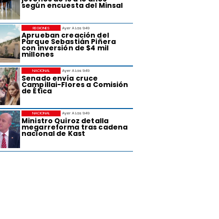
según encuesta del Minsal
REGIONES
Ayer A Las 9:49
Aprueban creación del
Parque Sebastián Piñera
con inversión de $4 mil
millones
NACIONAL
Ayer A Las 9:49
Senado envía cruce
Campillai-Flores a Comisión
de Ética
NACIONAL
Ayer A Las 9:49
Ministro Quiroz detalla
megarreforma tras cadena
nacional de Kast