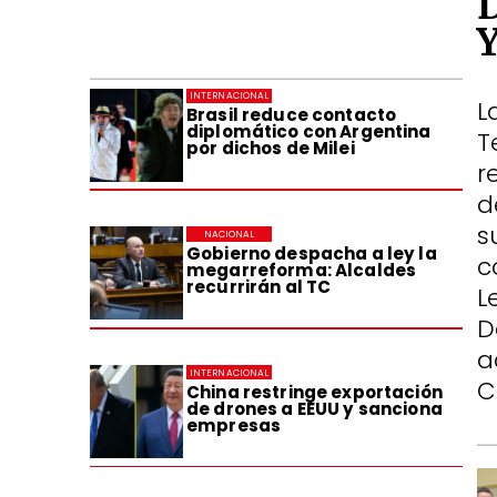
INTERNACIONAL
L
Brasil reduce contacto
diplomático con Argentina
T
por dichos de Milei
r
d
s
NACIONAL
Gobierno despacha a ley la
c
megarreforma: Alcaldes
recurrirán al TC
L
D
a
INTERNACIONAL
C
China restringe exportación
de drones a EEUU y sanciona
empresas