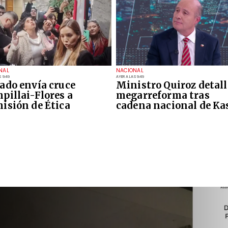
NAL
NACIONAL
S 9:49
AYER A LAS 9:49
ado envía cruce
Ministro Quiroz detall
pillai-Flores a
megarreforma tras
isión de Ética
cadena nacional de Ka