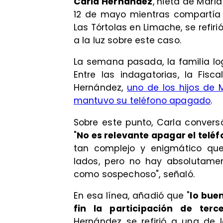
Carla Hernández
, nieta de Marí
12 de mayo mientras compartía 
Las Tórtolas en Limache, se refiri
a la luz sobre este caso.
La semana pasada, la familia lo
Entre las indagatorias, la Fis
Hernández,
uno de los hijos de M
mantuvo su teléfono apagado
.
Sobre este punto, Carla conver
"
No es relevante apagar el telé
tan complejo y enigmático que
lados, pero no hay absolutame
como sospechoso", señaló.
En esa línea, añadió que "
lo bue
fin la participación de terc
Hernández se refirió a una de 