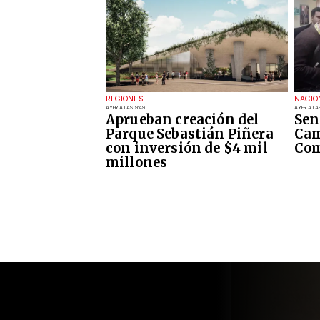
REGIONES
NACIO
AYER A LAS 9:49
AYER A LA
Aprueban creación del
Sen
Parque Sebastián Piñera
Cam
con inversión de $4 mil
Com
millones