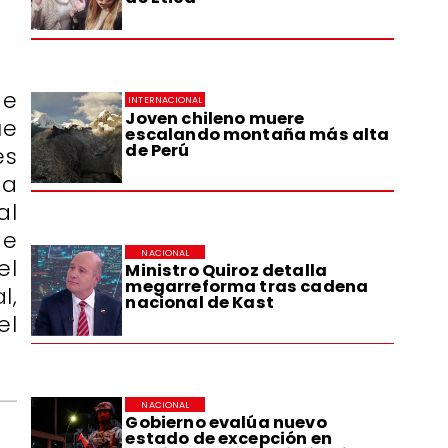
de
INTERNACIONAL
Joven chileno muere
ue
escalando montaña más alta
de Perú
es
ta
al
de
NACIONAL
el
Ministro Quiroz detalla
megarreforma tras cadena
l,
nacional de Kast
el
NACIONAL
Gobierno evalúa nuevo
estado de excepción en