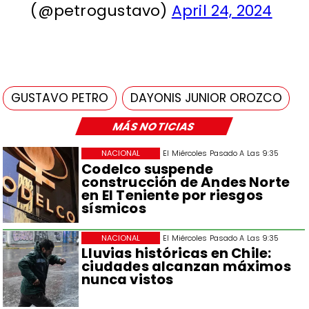
(@petrogustavo)
April 24, 2024
GUSTAVO PETRO
DAYONIS JUNIOR OROZCO
MÁS NOTICIAS
NACIONAL
El Miércoles Pasado A Las 9:35
Codelco suspende
construcción de Andes Norte
en El Teniente por riesgos
sísmicos
NACIONAL
El Miércoles Pasado A Las 9:35
Lluvias históricas en Chile:
ciudades alcanzan máximos
nunca vistos