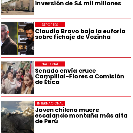
inversión de $4 mil millones
DEPORTES
Claudio Bravo baja la euforia
sobre fichaje de Vozinha
NACIONAL
Senado envía cruce
Campillai-Flores a Comisión
de Ética
INTERNACIONAL
Joven chileno muere
escalando montaña más alta
de Perú