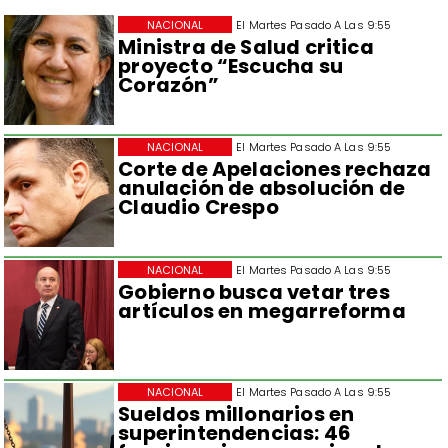
NACIONAL
El Martes Pasado A Las 9:55
Ministra de Salud critica
proyecto “Escucha su
Corazón”
NACIONAL
El Martes Pasado A Las 9:55
Corte de Apelaciones rechaza
anulación de absolución de
Claudio Crespo
NACIONAL
El Martes Pasado A Las 9:55
Gobierno busca vetar tres
artículos en megarreforma
NACIONAL
El Martes Pasado A Las 9:55
Sueldos millonarios en
superintendencias: 46