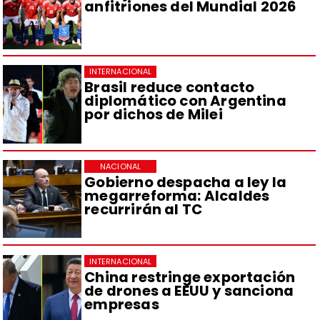
anfitriones del Mundial 2026
INTERNACIONAL
Brasil reduce contacto
diplomático con Argentina
por dichos de Milei
NACIONAL
Gobierno despacha a ley la
megarreforma: Alcaldes
recurrirán al TC
INTERNACIONAL
China restringe exportación
de drones a EEUU y sanciona
empresas