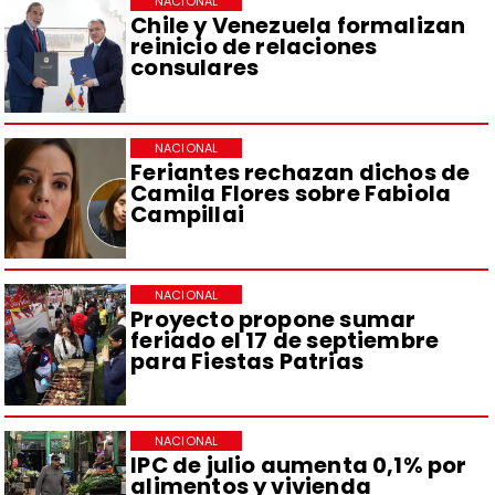
NACIONAL
Chile y Venezuela formalizan
reinicio de relaciones
consulares
NACIONAL
Feriantes rechazan dichos de
Camila Flores sobre Fabiola
Campillai
NACIONAL
Proyecto propone sumar
feriado el 17 de septiembre
para Fiestas Patrias
NACIONAL
IPC de julio aumenta 0,1% por
alimentos y vivienda