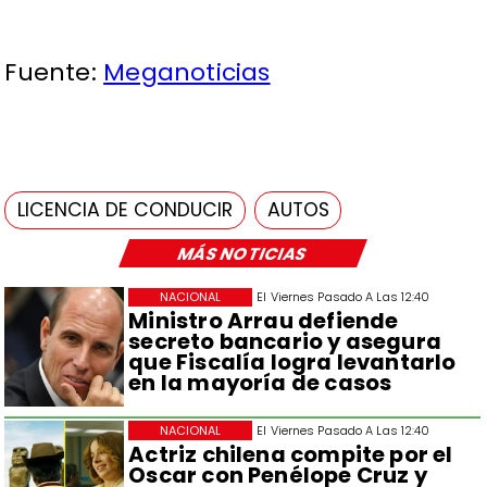
Fuente:
Meganoticias
LICENCIA DE CONDUCIR
AUTOS
MÁS NOTICIAS
NACIONAL
El Viernes Pasado A Las 12:40
Ministro Arrau defiende
secreto bancario y asegura
que Fiscalía logra levantarlo
en la mayoría de casos
NACIONAL
El Viernes Pasado A Las 12:40
Actriz chilena compite por el
Oscar con Penélope Cruz y