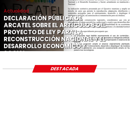
Actualidad
DECLARACIÓN PÚBLICA DE
ARCATEL SOBRE EL ARTÍCULO 8 DEL
PROYECTO DE LEY PARA LA
RECONSTRUCCIÓN NACIONAL Y EL
DESARROLLO ECONÓMICO Y
SOCIAL
DESTACADA