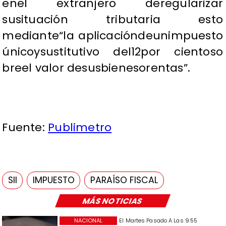
enel extranjero deregularizar
susituación tributaria esto
mediante“la aplicacióndeunimpuesto
únicoysustitutivo del12por cientoso
breel valor desusbienesorentas”.
Fuente:
Publimetro
SII
IMPUESTO
PARAÍSO FISCAL
MÁS NOTICIAS
NACIONAL
El Martes Pasado A Las 9:55