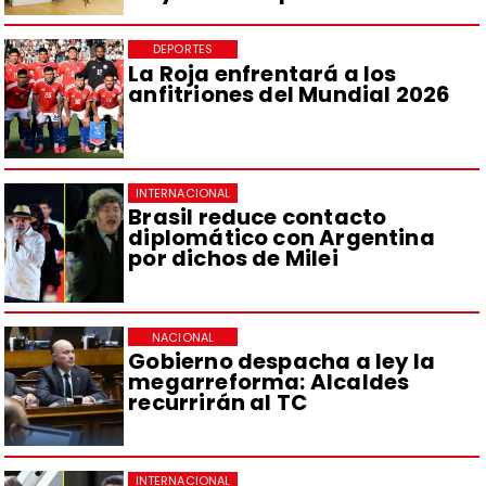
DEPORTES
La Roja enfrentará a los
anfitriones del Mundial 2026
INTERNACIONAL
Brasil reduce contacto
diplomático con Argentina
por dichos de Milei
NACIONAL
Gobierno despacha a ley la
megarreforma: Alcaldes
recurrirán al TC
INTERNACIONAL