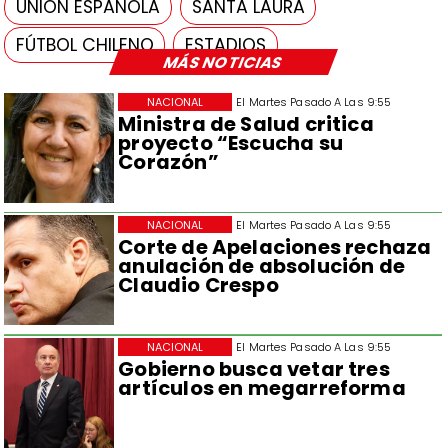
UNIÓN ESPAÑOLA
SANTA LAURA
FÚTBOL CHILENO
ESTADIOS
MÁS NOTICIAS
NACIONAL
El Martes Pasado A Las 9:55
Ministra de Salud critica
proyecto “Escucha su
Corazón”
NACIONAL
El Martes Pasado A Las 9:55
Corte de Apelaciones rechaza
anulación de absolución de
Claudio Crespo
NACIONAL
El Martes Pasado A Las 9:55
Gobierno busca vetar tres
artículos en megarreforma