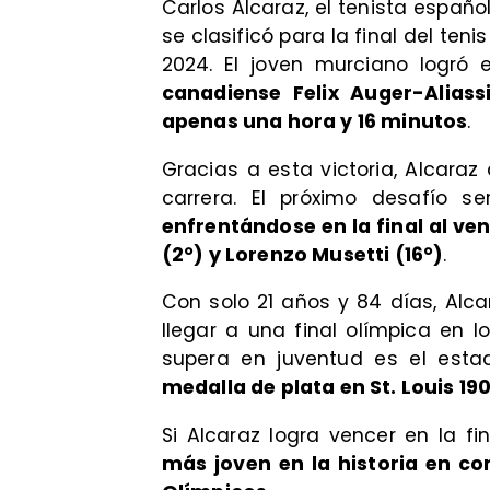
Carlos Alcaraz, el tenista españo
se clasificó para la final del te
2024. El joven murciano logró
canadiense Felix Auger-Aliass
apenas una hora y 16 minutos
.
Gracias a esta victoria, Alcara
carrera. El próximo desafío s
enfrentándose en la final al v
(2°) y Lorenzo Musetti (16°)
.
Con solo 21 años y 84 días, Alca
llegar a una final olímpica en l
supera en juventud es el esta
medalla de plata en St. Louis 19
Si Alcaraz logra vencer en la fi
más joven en la historia en co