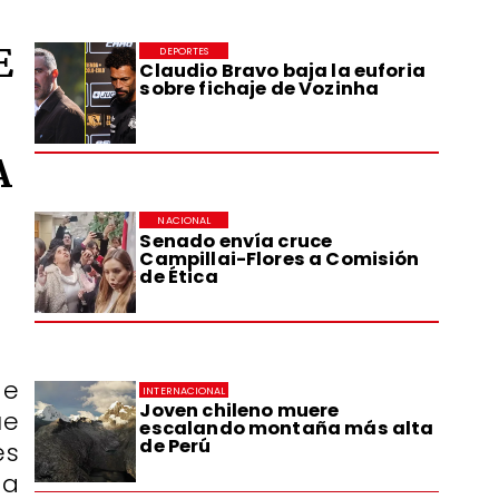
E
DEPORTES
Claudio Bravo baja la euforia
sobre fichaje de Vozinha
A
NACIONAL
Senado envía cruce
Campillai-Flores a Comisión
de Ética
de
INTERNACIONAL
Joven chileno muere
ue
escalando montaña más alta
de Perú
es
ta