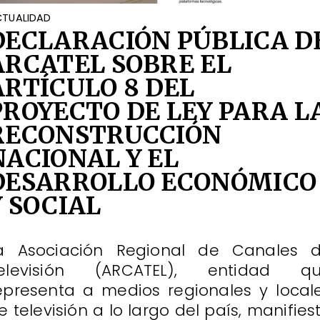
TUALIDAD
DECLARACIÓN PÚBLICA D
ARCATEL SOBRE EL
ARTÍCULO 8 DEL
PROYECTO DE LEY PARA L
RECONSTRUCCIÓN
NACIONAL Y EL
DESARROLLO ECONÓMICO
Y SOCIAL
a Asociación Regional de Canales 
elevisión (ARCATEL), entidad q
epresenta a medios regionales y local
e televisión a lo largo del país, manifies