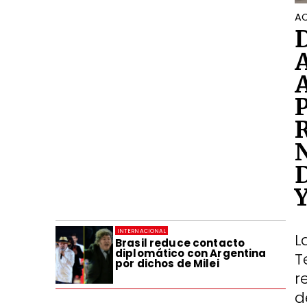
AC
INTERNACIONAL
L
Brasil reduce contacto
diplomático con Argentina
T
por dichos de Milei
r
d