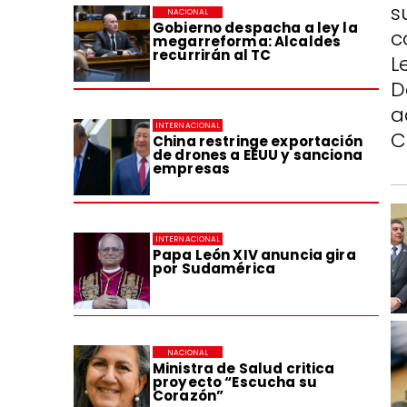
s
NACIONAL
Gobierno despacha a ley la
c
megarreforma: Alcaldes
recurrirán al TC
L
D
a
INTERNACIONAL
C
China restringe exportación
de drones a EEUU y sanciona
empresas
INTERNACIONAL
Papa León XIV anuncia gira
por Sudamérica
NACIONAL
Ministra de Salud critica
proyecto “Escucha su
Corazón”