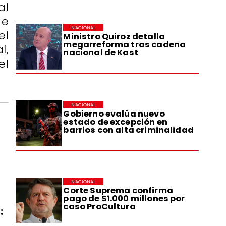
al
de
NACIONAL
el
Ministro Quiroz detalla
megarreforma tras cadena
l,
nacional de Kast
el
NACIONAL
Gobierno evalúa nuevo
estado de excepción en
barrios con alta criminalidad
NACIONAL
Corte Suprema confirma
pago de $1.000 millones por
caso ProCultura
: