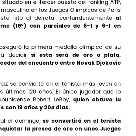
l situado en el tercer puesto del ranking ATP,
nis masculino en los Juegos Olímpicos de París
 este hito al derrotar contundentemente
al
ime (19°) con parciales de 6-1 y 6-1 en
z aseguró la primera medalla olímpica de su
erá decidir
si esta será de oro o plata,
encedor del encuentro entre Novak Djokovic
raz se convierte en el tenista más joven en
os últimos 120 años. El único jugador que lo
dounidense Robert LeRoy,
quien obtuvo la
04 con 19 años y 204 días.
nal el domingo,
se convertirá en el tenista
nquistar la presea de oro en unos Juegos